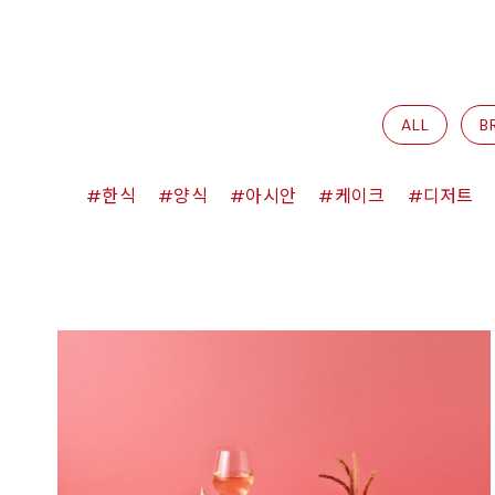
ALL
B
한식
양식
아시안
케이크
디저트