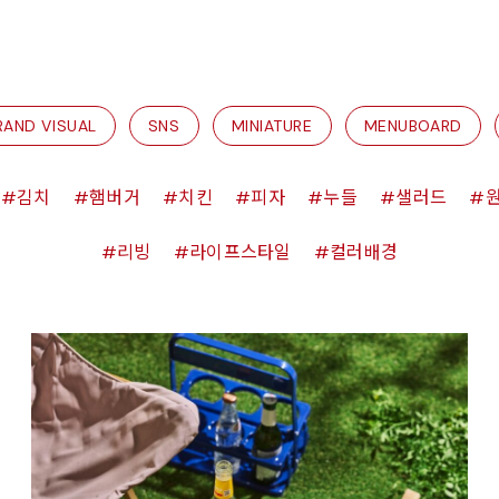
RAND VISUAL
SNS
MINIATURE
MENUBOARD
김치
햄버거
치킨
피자
누들
샐러드
리빙
라이프스타일
컬러배경