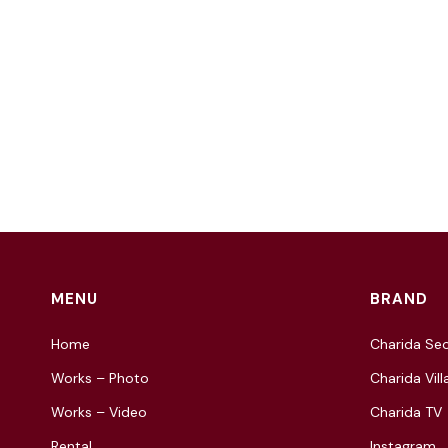
MENU
BRAND
Home
Charida Seo
Works – Photo
Charida Vill
Works – Video
Charida TV
Rental
Instagram