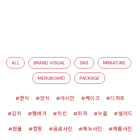
ALL
BRAND VISUAL
SNS
MINIATURE
MENUBOARD
PACKAGE
한식
양식
아시안
케이크
디저트
김치
햄버거
치킨
피자
누들
샐러드
원물
캠핑
음료사진
메뉴사진
제품사진