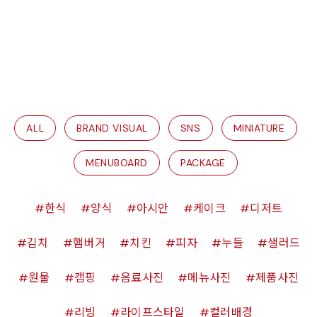
ALL
BRAND VISUAL
SNS
MINIATURE
MENUBOARD
PACKAGE
한식
양식
아시안
케이크
디저트
김치
햄버거
치킨
피자
누들
샐러드
원물
캠핑
음료사진
메뉴사진
제품사진
리빙
라이프스타일
컬러배경