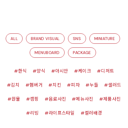
ALL
BRAND VISUAL
SNS
MINIATURE
MENUBOARD
PACKAGE
한식
양식
아시안
케이크
디저트
김치
햄버거
치킨
피자
누들
샐러드
원물
캠핑
음료사진
메뉴사진
제품사진
리빙
라이프스타일
컬러배경