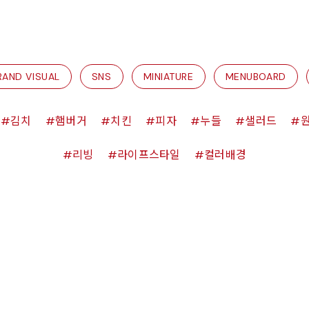
RAND VISUAL
SNS
MINIATURE
MENUBOARD
김치
햄버거
치킨
피자
누들
샐러드
리빙
라이프스타일
컬러배경