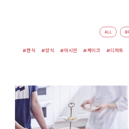
ALL
B
한식
양식
아시안
케이크
디저트