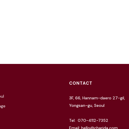
CONTACT
ul
3F, 66, Hannam-daero 27-gil,
Yongsan-gu, Seoul
age
Tel: 070-4112-7352
Email: hello@charida.com