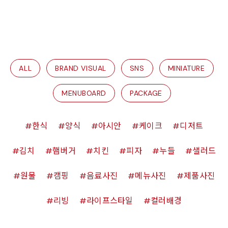
ALL
BRAND VISUAL
SNS
MINIATURE
MENUBOARD
PACKAGE
한식
양식
아시안
케이크
디저트
김치
햄버거
치킨
피자
누들
샐러드
원물
캠핑
음료사진
메뉴사진
제품사진
리빙
라이프스타일
컬러배경