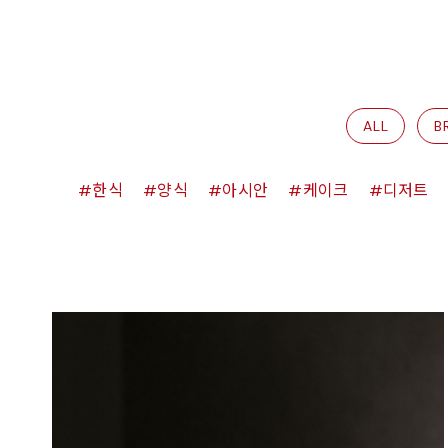
ALL
B
한식
양식
아시안
케이크
디저트