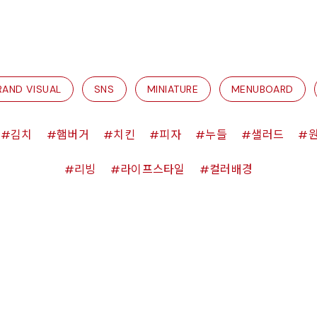
RAND VISUAL
SNS
MINIATURE
MENUBOARD
김치
햄버거
치킨
피자
누들
샐러드
리빙
라이프스타일
컬러배경