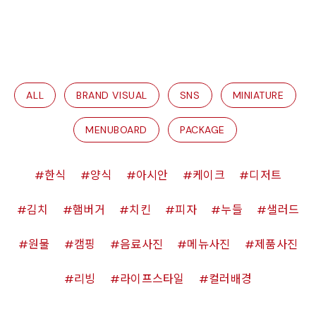
ALL
BRAND VISUAL
SNS
MINIATURE
MENUBOARD
PACKAGE
한식
양식
아시안
케이크
디저트
김치
햄버거
치킨
피자
누들
샐러드
원물
캠핑
음료사진
메뉴사진
제품사진
리빙
라이프스타일
컬러배경