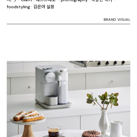
foodstyling : 김은아 실장
BRAND VISUAL