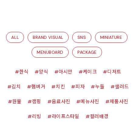
ALL
BRAND VISUAL
SNS
MINIATURE
MENUBOARD
PACKAGE
한식
양식
아시안
케이크
디저트
김치
햄버거
치킨
피자
누들
샐러드
원물
캠핑
음료사진
메뉴사진
제품사진
리빙
라이프스타일
컬러배경