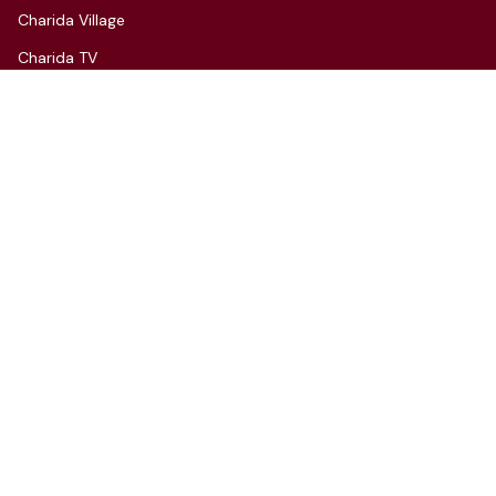
Charida Village
Charida TV
Instagram
CONTACT
3F, 66, Hannam-daero 27-gil,
Yongsan-gu, Seoul
Tel: 070-4112-7352
Email: hello@charida.com
RENTAL
차리다 뉴한남 스튜디오