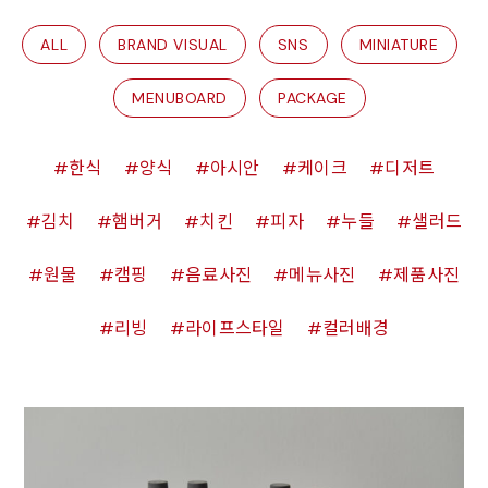
ALL
BRAND VISUAL
SNS
MINIATURE
MENUBOARD
PACKAGE
한식
양식
아시안
케이크
디저트
김치
햄버거
치킨
피자
누들
샐러드
원물
캠핑
음료사진
메뉴사진
제품사진
리빙
라이프스타일
컬러배경