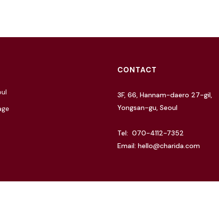
CONTACT
ul
3F, 66, Hannam-daero 27-gil,
Yongsan-gu, Seoul
age
Tel: 070-4112-7352
Email: hello@charida.com