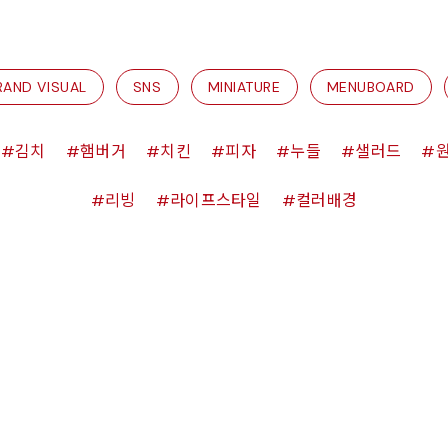
RAND VISUAL
SNS
MINIATURE
MENUBOARD
김치
햄버거
치킨
피자
누들
샐러드
리빙
라이프스타일
컬러배경