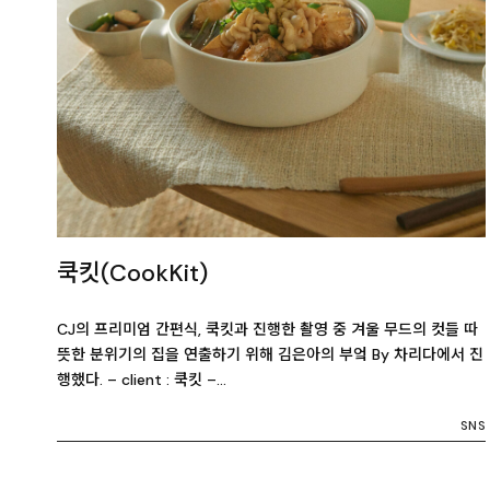
쿡킷(CookKit)
CJ의 프리미엄 간편식, 쿡킷과 진행한 촬영 중 겨울 무드의 컷들 따
뜻한 분위기의 집을 연출하기 위해 김은아의 부엌 By 차리다에서 진
행했다. – client : 쿡킷 –…
SNS