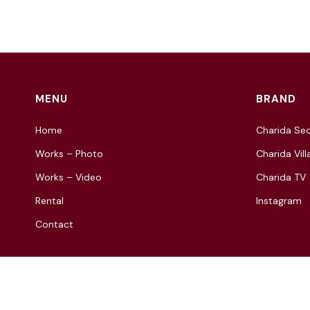
MENU
BRAND
Home
Charida Seo
Works – Photo
Charida Vill
Works – Video
Charida TV
Rental
Instagram
Contact
© 2021 Charida. All Rights Reserved.