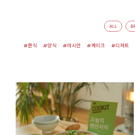
ALL
B
한식
양식
아시안
케이크
디저트