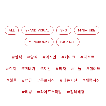
ALL
BRAND VISUAL
SNS
MINIATURE
MENUBOARD
PACKAGE
한식
양식
아시안
케이크
디저트
김치
햄버거
치킨
피자
누들
샐러드
원물
캠핑
음료사진
메뉴사진
제품사진
리빙
라이프스타일
컬러배경