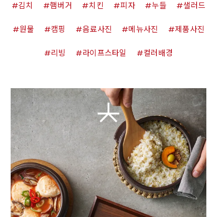
김치
햄버거
치킨
피자
누들
샐러드
원물
캠핑
음료사진
메뉴사진
제품사진
리빙
라이프스타일
컬러배경