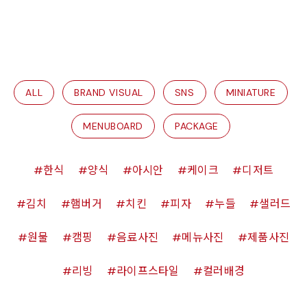
ALL
BRAND VISUAL
SNS
MINIATURE
MENUBOARD
PACKAGE
한식
양식
아시안
케이크
디저트
김치
햄버거
치킨
피자
누들
샐러드
원물
캠핑
음료사진
메뉴사진
제품사진
리빙
라이프스타일
컬러배경