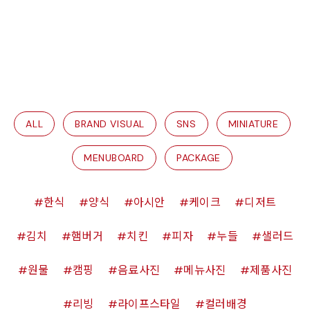
ALL
BRAND VISUAL
SNS
MINIATURE
MENUBOARD
PACKAGE
한식
양식
아시안
케이크
디저트
김치
햄버거
치킨
피자
누들
샐러드
원물
캠핑
음료사진
메뉴사진
제품사진
리빙
라이프스타일
컬러배경