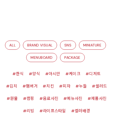
ALL
BRAND VISUAL
SNS
MINIATURE
MENUBOARD
PACKAGE
한식
양식
아시안
케이크
디저트
김치
햄버거
치킨
피자
누들
샐러드
원물
캠핑
음료사진
메뉴사진
제품사진
리빙
라이프스타일
컬러배경