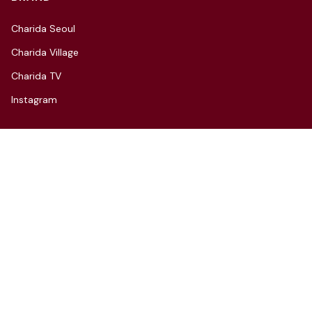
Charida Seoul
Charida Village
Charida TV
Instagram
CONTACT
3F, 66, Hannam-daero 27-gil,
Yongsan-gu, Seoul
Tel: 070-4112-7352
Email: hello@charida.com