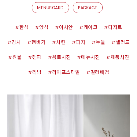
MENUBOARD
PACKAGE
한식
양식
아시안
케이크
디저트
김치
햄버거
치킨
피자
누들
샐러드
원물
캠핑
음료사진
메뉴사진
제품사진
리빙
라이프스타일
컬러배경