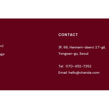
CONTACT
ul
3F, 66, Hannam-daero 27-gil,
Yongsan-gu, Seoul
age
Tel: 070-4112-7352
Email: hello@charida.com