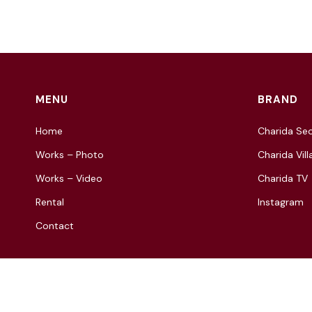
MENU
BRAND
Home
Charida Seo
Works – Photo
Charida Vill
Works – Video
Charida TV
Rental
Instagram
Contact
© 2021 Charida. All Rights Reserved.