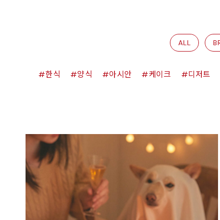
ALL
B
한식
양식
아시안
케이크
디저트