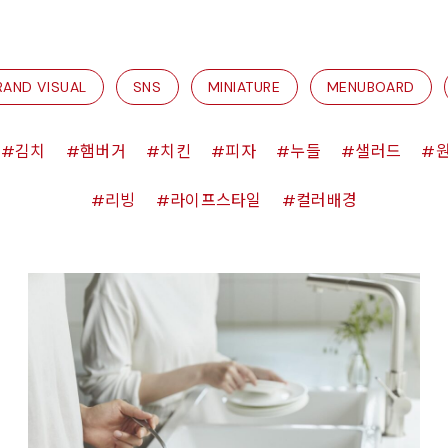
RAND VISUAL
SNS
MINIATURE
MENUBOARD
김치
햄버거
치킨
피자
누들
샐러드
리빙
라이프스타일
컬러배경