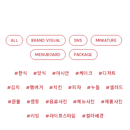
ALL
BRAND VISUAL
SNS
MINIATURE
MENUBOARD
PACKAGE
한식
양식
아시안
케이크
디저트
김치
햄버거
치킨
피자
누들
샐러드
원물
캠핑
음료사진
메뉴사진
제품사진
리빙
라이프스타일
컬러배경