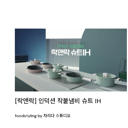
[락앤락] 인덕션 착붙냄비 슈트 IH
foodstyling by 차리다 스튜디오