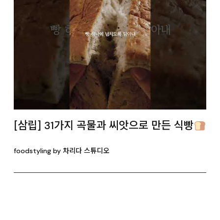
[삼립] 31가지 곡물과 씨앗으로 만든 식빵
foodstyling by 차리다 스튜디오