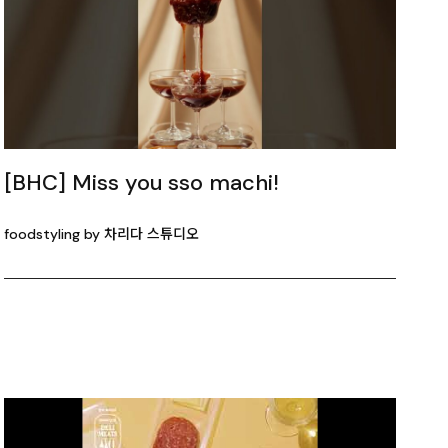
[BHC] Miss you sso machi!
foodstyling by 차리다 스튜디오