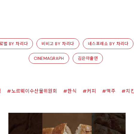
로벌 BY 차리다
비비고 BY 차리다
네스프레소 BY 차리다
CINEMAGRAPH
김은아출연
쉑
노르웨이수산물위원회
한식
커피
맥주
치