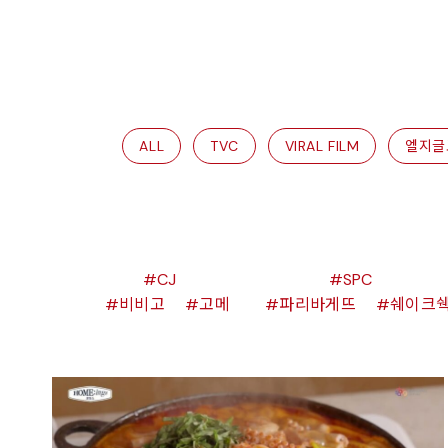
ALL
TVC
VIRAL FILM
엘지글
CJ
SPC
비비고
고메
파리바게뜨
쉐이크