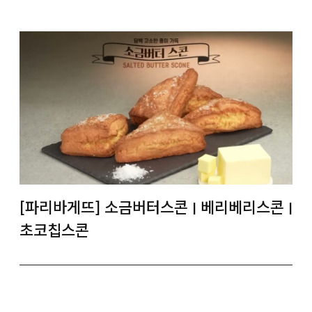
[파리바게뜨] 소금버터스콘 | 베리베리스콘 |
초코칩스콘