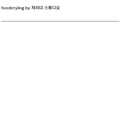
foodstyling by 차리다 스튜디오
RENTAL
차리다 뉴한남 스튜디오
차리다 라운지 한남 스튜디오