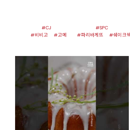
CJ
SPC
비비고
고메
파리바게뜨
쉐이크