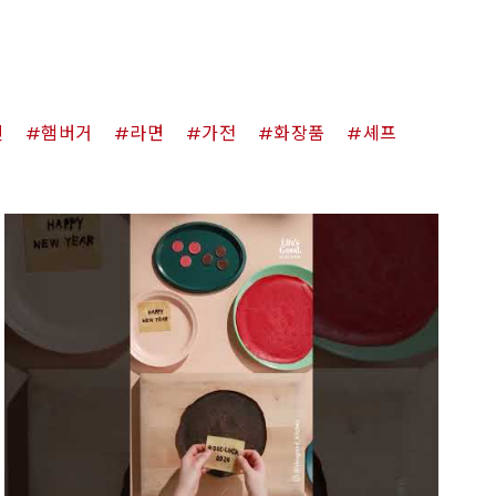
킨
햄버거
라면
가전
화장품
셰프