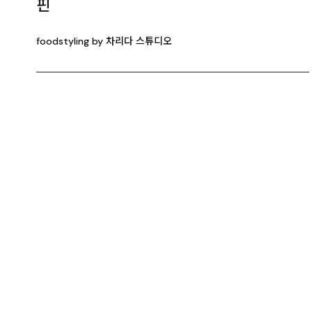
핀
foodstyling by 차리다 스튜디오
MENU
BRAND
Home
Charida Seo
Works – Photo
Charida Vill
Works – Video
Charida TV
Rental
Instagram