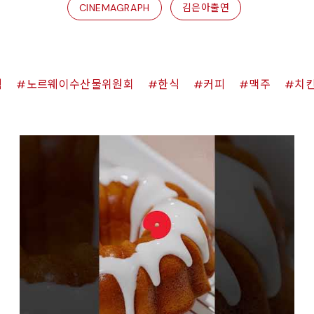
CINEMAGRAPH
김은아출연
쉑
노르웨이수산물위원회
한식
커피
맥주
치