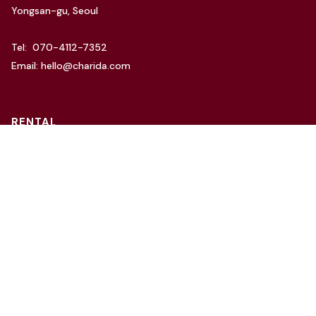
Yongsan-gu, Seoul
Tel: 070-4112-7352
Email: hello@charida.com
RENTAL
차리다 뉴한남 스튜디오
차리다 라운지 한남 스튜디오
Website by
OSC Studio