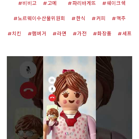
비비고
고메
파리바게뜨
쉐이크쉑
노르웨이수산물위원회
한식
커피
맥주
치킨
햄버거
라면
가전
화장품
셰프