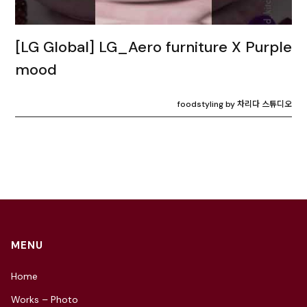
[LG Global] LG_Aero furniture X Purple
mood
foodstyling by 차리다 스튜디오
MENU
Home
Works – Photo