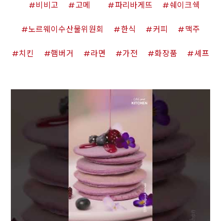
비비고
고메
파리바게뜨
쉐이크쉑
노르웨이수산물위원회
한식
커피
맥주
치킨
햄버거
라면
가전
화장품
셰프