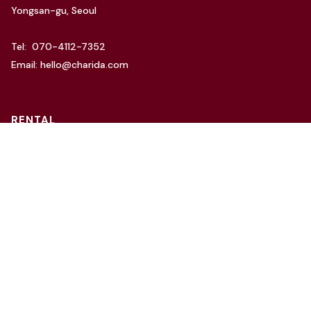
Yongsan-gu, Seoul
Tel: 070-4112-7352
Email: hello@charida.com
RENTAL
차리다 뉴한남 스튜디오
차리다 라운지 한남 스튜디오
Website by
OSC Studio