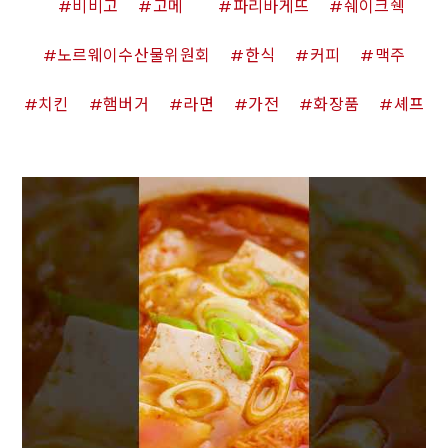
비비고
고메
파리바게뜨
쉐이크쉑
노르웨이수산물위원회
한식
커피
맥주
치킨
햄버거
라면
가전
화장품
셰프