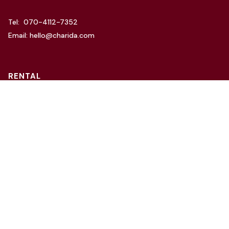
Tel: 070-4112-7352
Email: hello@charida.com
RENTAL
차리다 뉴한남 스튜디오
차리다 라운지 한남 스튜디오
Website by
OSC Studio
© 2021 Charida. All Rights Reserved.