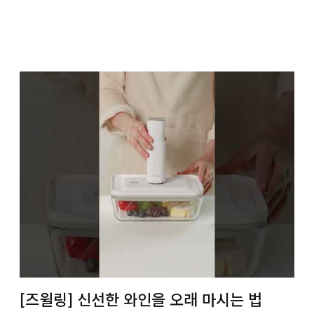
[즈윌링] 신선한 와인을 오래 마시는 법