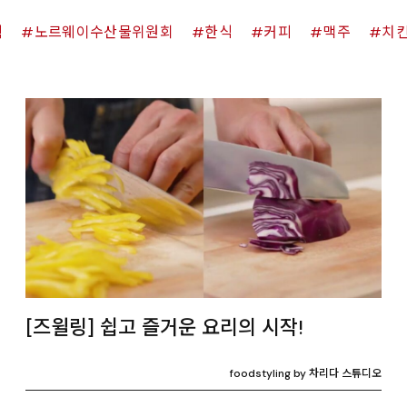
쉑
노르웨이수산물위원회
한식
커피
맥주
치
[즈윌링] 쉽고 즐거운 요리의 시작!
foodstyling by 차리다 스튜디오