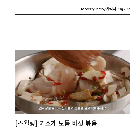
foodstyling by 차리다 스튜디오
[즈윌링] 키조개 모듬 버섯 볶음