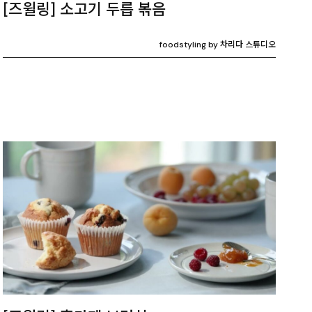
[즈윌링] 소고기 두릅 볶음
foodstyling by 차리다 스튜디오