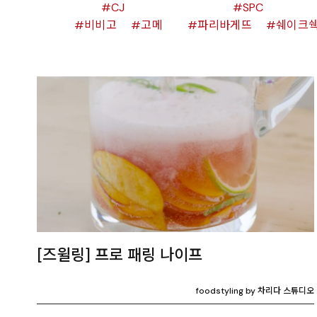
CJ
SPC
비비고
고메
파리바게뜨
쉐이크
[즈윌링] 프로 패링 나이프
foodstyling by 차리다 스튜디오