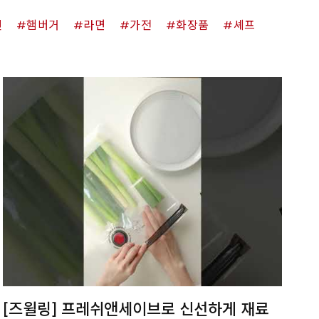
킨
햄버거
라면
가전
화장품
셰프
[즈윌링] 프레쉬앤세이브로 신선하게 재료