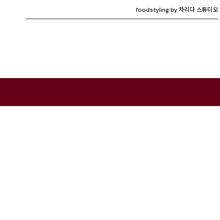
foodstyling by 차리다 스튜디오
MENU
BRAND
Home
Charida Seo
Works – Photo
Charida Vill
Works – Video
Charida TV
Rental
Instagram
Contact