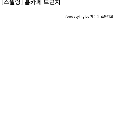
[즈윌링] 홈카페 브런치
foodstyling by 차리다 스튜디오