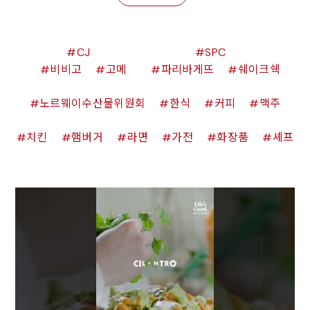
CJ
SPC
비비고
고메
파리바게뜨
쉐이크쉑
노르웨이수산물위원회
한식
커피
맥주
치킨
햄버거
라면
가전
화장품
셰프