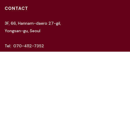
CONTACT
3F, 66, Hannam-daero 27-gil,
Yongsan-gu, Seoul
Tel: 070-4112-7352
Email: hello@charida.com
RENTAL
차리다 뉴한남 스튜디오
차리다 라운지 한남 스튜디오
Website by
OSC Studio