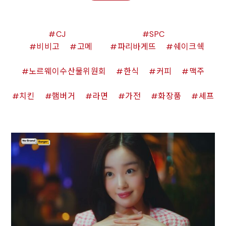
CJ
SPC
비비고
고메
파리바게뜨
쉐이크쉑
노르웨이수산물위원회
한식
커피
맥주
치킨
햄버거
라면
가전
화장품
셰프