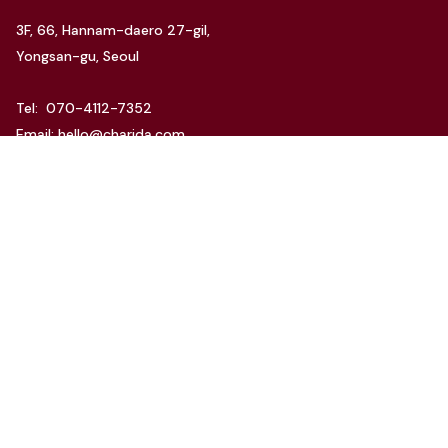
3F, 66, Hannam-daero 27-gil,
Yongsan-gu, Seoul
Tel: 070-4112-7352
Email: hello@charida.com
RENTAL
차리다 뉴한남 스튜디오
차리다 라운지 한남 스튜디오
Website by
OSC Studio