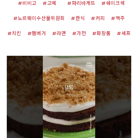
비비고
고메
파리바게뜨
쉐이크쉑
노르웨이수산물위원회
한식
커피
맥주
치킨
햄버거
라면
가전
화장품
셰프