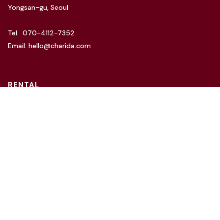
Yongsan-gu, Seoul
Tel: 070-4112-7352
Email: hello@charida.com
RENTAL
차리다 뉴한남 스튜디오
차리다 라운지 한남 스튜디오
Website by
OSC Studio