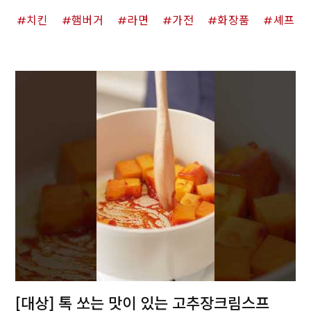
치킨
햄버거
라면
가전
화장품
셰프
[대상] 톡 쏘는 맛이 있는 고추장크림스프