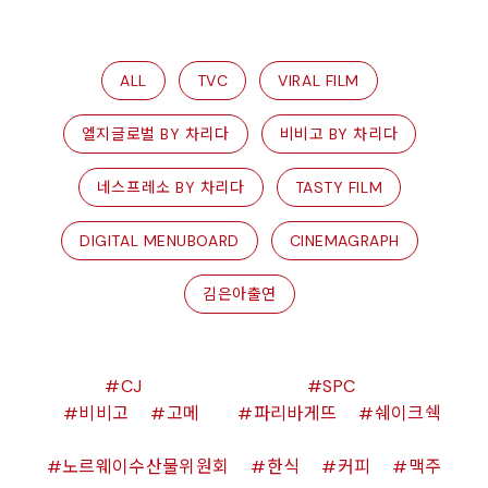
ALL
TVC
VIRAL FILM
엘지글로벌 BY 차리다
비비고 BY 차리다
네스프레소 BY 차리다
TASTY FILM
DIGITAL MENUBOARD
CINEMAGRAPH
김은아출연
CJ
SPC
비비고
고메
파리바게뜨
쉐이크쉑
노르웨이수산물위원회
한식
커피
맥주