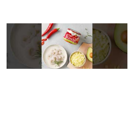
[대상] 토핑을 얹어 더 부드럽고 다채로운 김
치전 레시피!