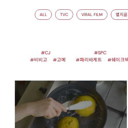
ALL
TVC
VIRAL FILM
엘지글
CJ
SPC
비비고
고메
파리바게뜨
쉐이크