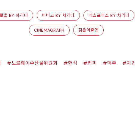
로벌 BY 차리다
비비고 BY 차리다
네스프레소 BY 차리다
CINEMAGRAPH
김은아출연
쉑
노르웨이수산물위원회
한식
커피
맥주
치