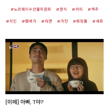
노르웨이수산물위원회
한식
커피
맥주
치킨
햄버거
라면
가전
화장품
셰프
[미떼] 아빠, T야?