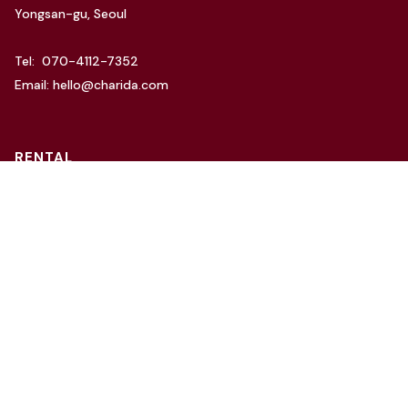
Yongsan-gu, Seoul
Tel: 070-4112-7352
Email: hello@charida.com
RENTAL
차리다 뉴한남 스튜디오
차리다 라운지 한남 스튜디오
Website by
OSC Studio