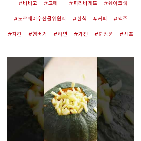
비비고
고메
파리바게뜨
쉐이크쉑
노르웨이수산물위원회
한식
커피
맥주
치킨
햄버거
라면
가전
화장품
셰프