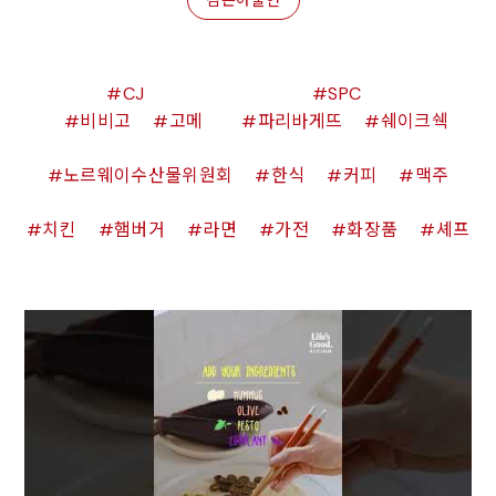
CJ
SPC
비비고
고메
파리바게뜨
쉐이크쉑
노르웨이수산물위원회
한식
커피
맥주
치킨
햄버거
라면
가전
화장품
셰프