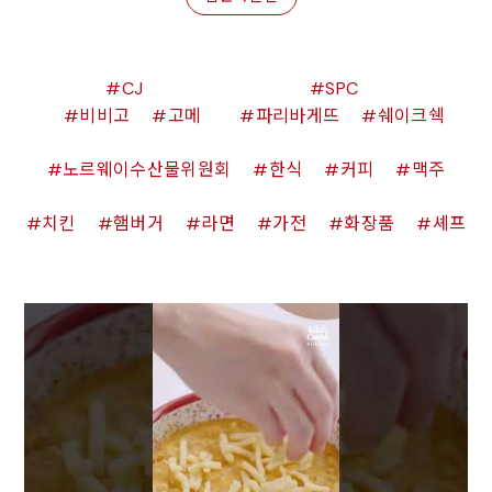
CJ
SPC
비비고
고메
파리바게뜨
쉐이크쉑
노르웨이수산물위원회
한식
커피
맥주
치킨
햄버거
라면
가전
화장품
셰프