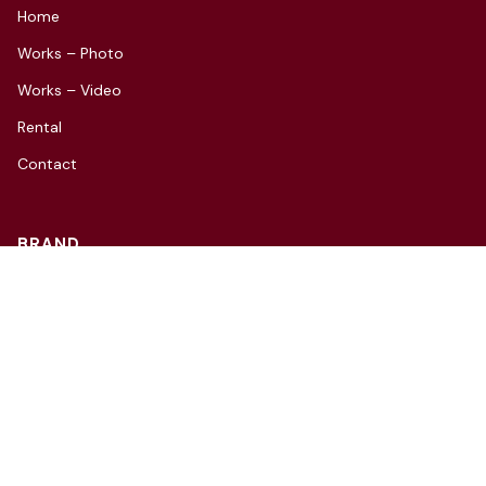
Home
Works – Photo
Works – Video
Rental
Contact
BRAND
Charida Seoul
Charida Village
Charida TV
Instagram
CONTACT