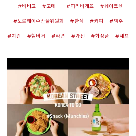
비비고
고메
파리바게뜨
쉐이크쉑
노르웨이수산물위원회
한식
커피
맥주
치킨
햄버거
라면
가전
화장품
셰프