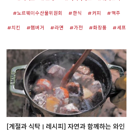
노르웨이수산물위원회
한식
커피
맥주
치킨
햄버거
라면
가전
화장품
셰프
[계절과 식탁 | 레시피] 자연과 함께하는 와인