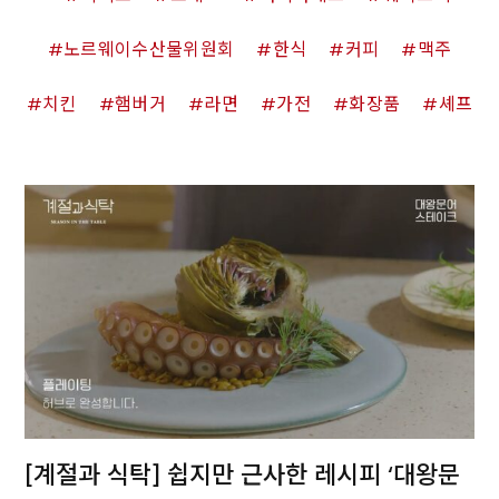
노르웨이수산물위원회
한식
커피
맥주
치킨
햄버거
라면
가전
화장품
셰프
[계절과 식탁] 쉽지만 근사한 레시피 ‘대왕문