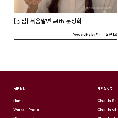
[농심] 볶음쌀면 with 문정희
foodstyling by 차리다 스튜디오
MENU
BRAND
Home
Charida Seo
Works – Photo
Charida Vill