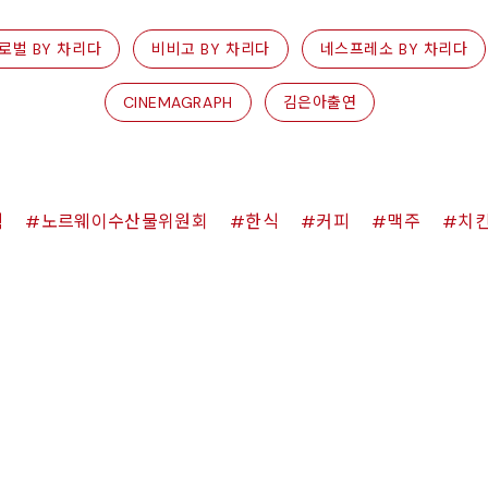
로벌 BY 차리다
비비고 BY 차리다
네스프레소 BY 차리다
CINEMAGRAPH
김은아출연
쉑
노르웨이수산물위원회
한식
커피
맥주
치