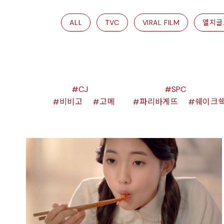
ALL
TVC
VIRAL FILM
엘지글
CJ
SPC
비비고
고메
파리바게뜨
쉐이크