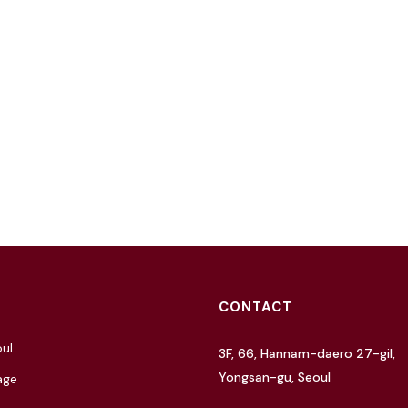
CONTACT
ul
3F, 66, Hannam-daero 27-gil,
Yongsan-gu, Seoul
age