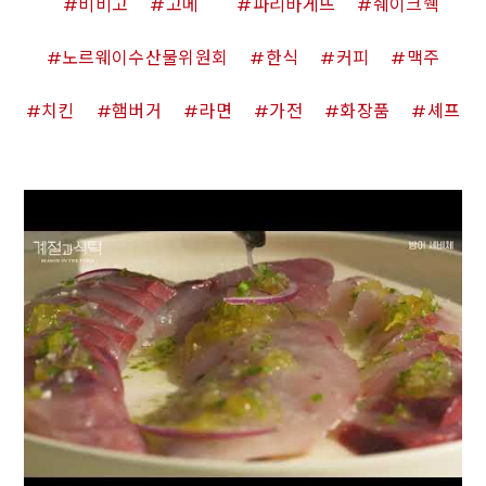
비비고
고메
파리바게뜨
쉐이크쉑
노르웨이수산물위원회
한식
커피
맥주
치킨
햄버거
라면
가전
화장품
셰프