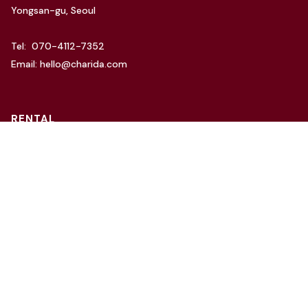
Yongsan-gu, Seoul
Tel: 070-4112-7352
Email: hello@charida.com
RENTAL
차리다 뉴한남 스튜디오
차리다 라운지 한남 스튜디오
Website by
OSC Studio