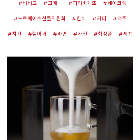
비비고
고메
파리바게뜨
쉐이크쉑
노르웨이수산물위원회
한식
커피
맥주
치킨
햄버거
라면
가전
화장품
셰프