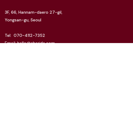
3F, 66, Hannam-daero 27-gil,
Yongsan-gu, Seoul
Tel: 070-4112-7352
Email: hello@charida.com
RENTAL
차리다 뉴한남 스튜디오
차리다 라운지 한남 스튜디오
Website by
OSC Studio