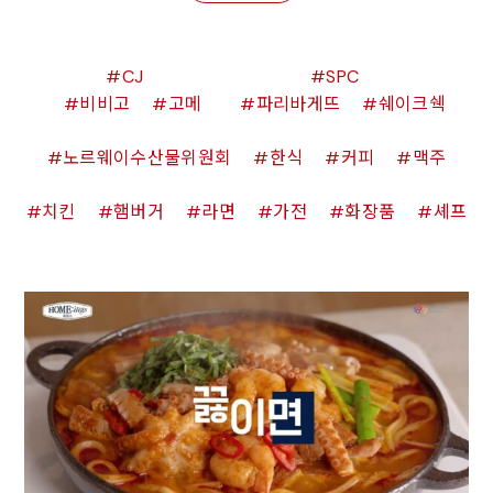
CJ
SPC
비비고
고메
파리바게뜨
쉐이크쉑
노르웨이수산물위원회
한식
커피
맥주
치킨
햄버거
라면
가전
화장품
셰프