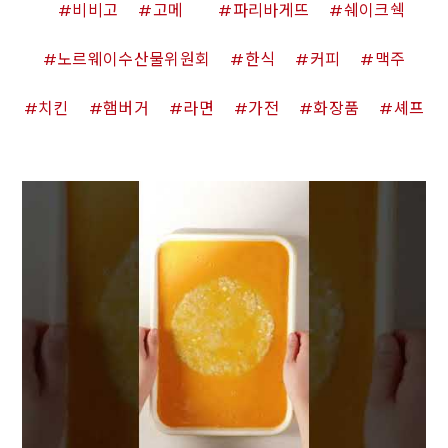
비비고
고메
파리바게뜨
쉐이크쉑
노르웨이수산물위원회
한식
커피
맥주
치킨
햄버거
라면
가전
화장품
셰프