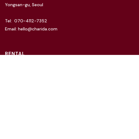
Yongsan-gu, Seoul
Tel: 070-4112-7352
Email: hello@charida.com
RENTAL
차리다 뉴한남 스튜디오
차리다 라운지 한남 스튜디오
Website by
OSC Studio