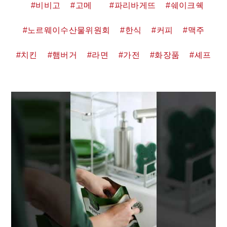
비비고
고메
파리바게뜨
쉐이크쉑
노르웨이수산물위원회
한식
커피
맥주
치킨
햄버거
라면
가전
화장품
셰프