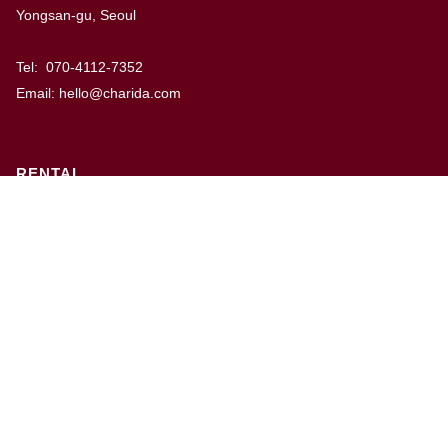
Yongsan-gu, Seoul
Tel: 070-4112-7352
Email: hello@charida.com
RENTAL
차리다 뉴한남 스튜디오
차리다 라운지 한남 스튜디오
Website by
OSC Studio