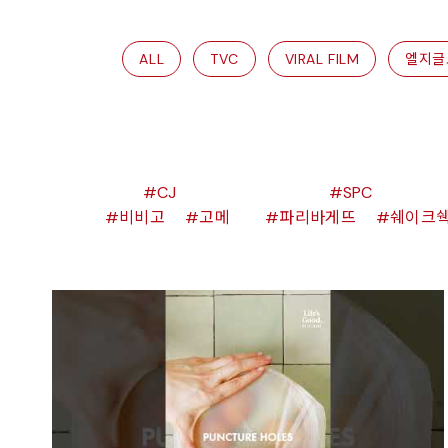
ALL
TVC
VIRAL FILM
엘지글
CJ
SPC
비비고
고메
파리바게뜨
쉐이크