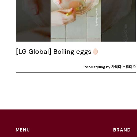
[LG Global] Boiling eggs
foodstyling by 차리다 스튜디오
MENU
BRAND