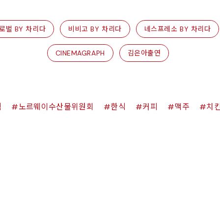
로벌 BY 차리다
비비고 BY 차리다
네스프레소 BY 차리다
CINEMAGRAPH
김은아출연
쉑
노르웨이수산물위원회
한식
커피
맥주
치