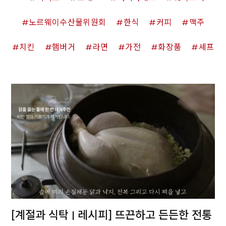
노르웨이수산물위원회
한식
커피
맥주
치킨
햄버거
라면
가전
화장품
셰프
[계절과 식탁 | 레시피] 뜨끈하고 든든한 전통