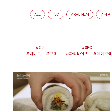
ALL
TVC
VIRAL FILM
엘지글
CJ
SPC
비비고
고메
파리바게뜨
쉐이크