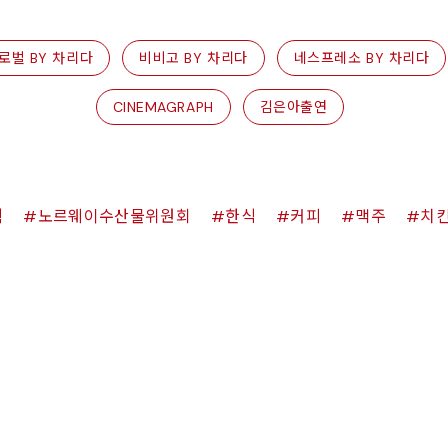
로벌 BY 차리다
비비고 BY 차리다
네스프레소 BY 차리다
CINEMAGRAPH
김은아출연
쉑
노르웨이수산물위원회
한식
커피
맥주
치