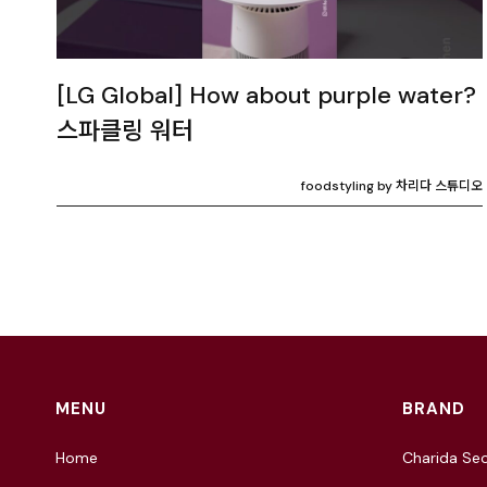
[LG Global] How about purple water?
스파클링 워터
foodstyling by 차리다 스튜디오
MENU
BRAND
Home
Charida Seo