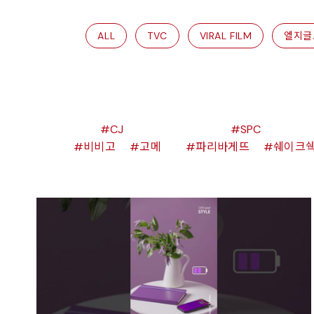
ALL
TVC
VIRAL FILM
엘지글
CJ
SPC
비비고
고메
파리바게뜨
쉐이크