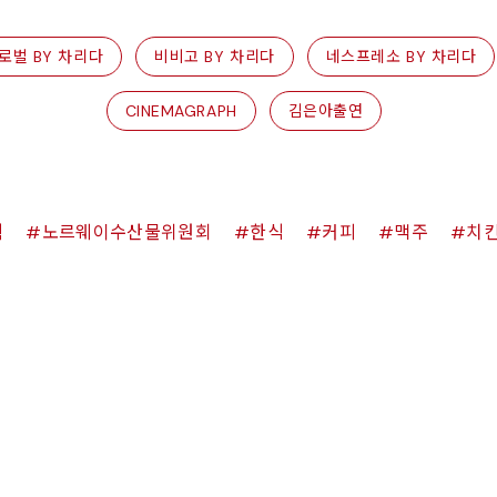
로벌 BY 차리다
비비고 BY 차리다
네스프레소 BY 차리다
CINEMAGRAPH
김은아출연
쉑
노르웨이수산물위원회
한식
커피
맥주
치