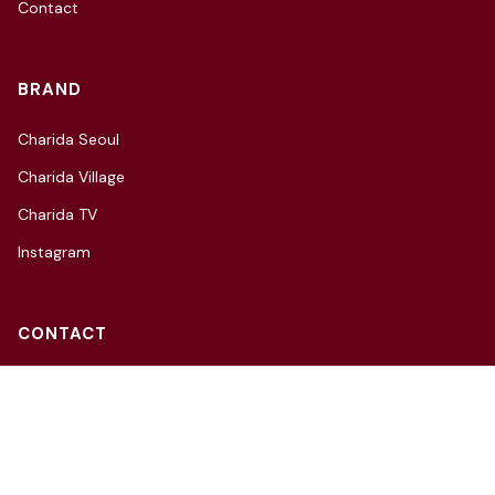
Contact
BRAND
Charida Seoul
Charida Village
Charida TV
Instagram
CONTACT
3F, 66, Hannam-daero 27-gil,
Yongsan-gu, Seoul
Tel: 070-4112-7352