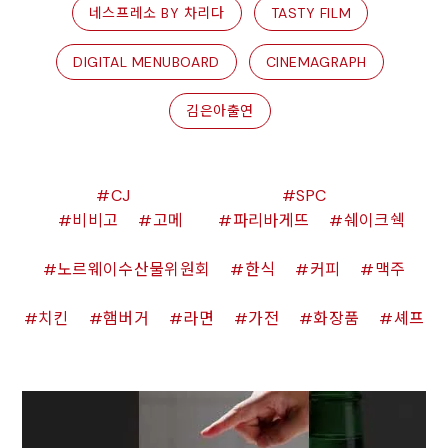
네스프레소 BY 차리다
TASTY FILM
DIGITAL MENUBOARD
CINEMAGRAPH
김은아출연
CJ
SPC
비비고
고메
파리바게뜨
쉐이크쉑
노르웨이수산물위원회
한식
커피
맥주
치킨
햄버거
라면
가전
화장품
셰프