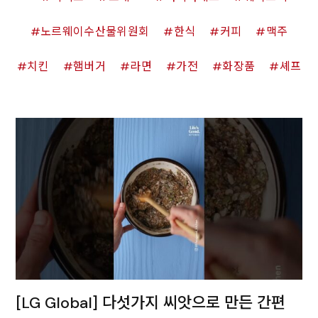
노르웨이수산물위원회
한식
커피
맥주
치킨
햄버거
라면
가전
화장품
셰프
[LG Global] 다섯가지 씨앗으로 만든 간편