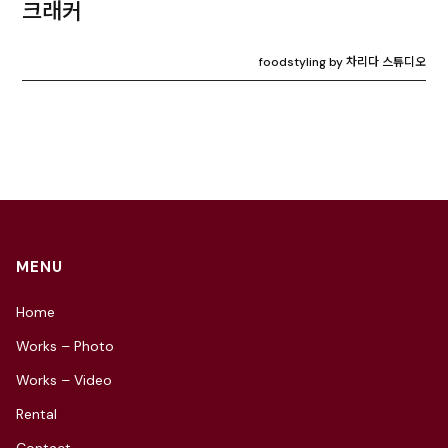
크래커
foodstyling by 차리다 스튜디오
MENU
Home
Works – Photo
Works – Video
Rental