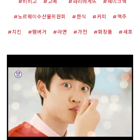
비비고
고메
파리바게뜨
쉐이크쉑
노르웨이수산물위원회
한식
커피
맥주
치킨
햄버거
라면
가전
화장품
셰프